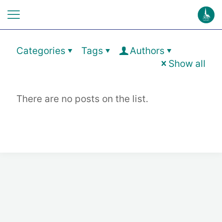
S
T
. SECU
N
DUS
HE
N
N
S
TE
D
T
Categories
Tags
Authors
Show all
There are no posts on the list.