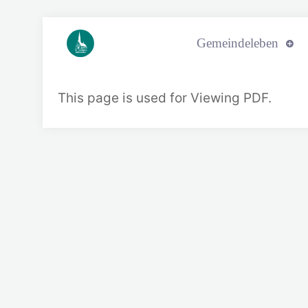
Gemeindeleben
S
T
. SECU
N
DUS
HE
N
N
S
TE
D
T
This page is used for Viewing PDF.